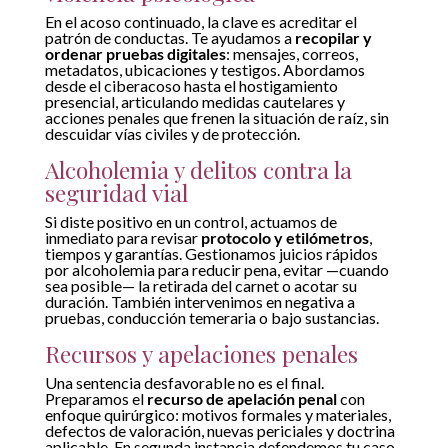
En el acoso continuado, la clave es acreditar el
patrón de conductas. Te ayudamos a
recopilar y
ordenar pruebas digitales
: mensajes, correos,
metadatos, ubicaciones y testigos. Abordamos
desde el ciberacoso hasta el hostigamiento
presencial, articulando medidas cautelares y
acciones penales que frenen la situación de raíz, sin
descuidar vías civiles y de protección.
Alcoholemia y delitos contra la
seguridad vial
Si diste positivo en un control, actuamos de
inmediato para revisar
protocolo y etilómetros
,
tiempos y garantías. Gestionamos juicios rápidos
por alcoholemia para reducir pena, evitar —cuando
sea posible— la retirada del carnet o acotar su
duración. También intervenimos en negativa a
pruebas, conducción temeraria o bajo sustancias.
Recursos y apelaciones penales
Una sentencia desfavorable no es el final.
Preparamos el
recurso de apelación penal
con
enfoque quirúrgico: motivos formales y materiales,
defectos de valoración, nuevas periciales y doctrina
aplicable. En segunda instancia defendemos tu caso