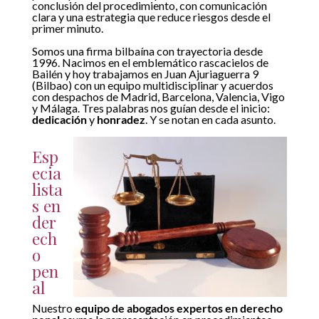
conclusión del procedimiento, con comunicación
clara y una estrategia que reduce riesgos desde el
primer minuto.
Somos una firma bilbaína con trayectoria desde
1996. Nacimos en el emblemático rascacielos de
Bailén y hoy trabajamos en Juan Ajuriaguerra 9
(Bilbao) con un equipo multidisciplinar y acuerdos
con despachos de Madrid, Barcelona, Valencia, Vigo
y Málaga. Tres palabras nos guían desde el inicio:
dedicación
y
honradez
. Y se notan en cada asunto.
Esp
ecia
lista
s en
der
ech
o
pen
al
Nuestro
equipo de abogados expertos en derecho