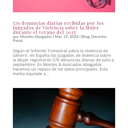
579 denuncias diarias recibidas por los
Juzgados de Violencia sobre la Mujer
durante el verano del 2025
por
Montes Abogados
|
Mar 19, 2026
|
Blog
,
Derecho
Penal
Según el ‘Informe Trimestral sobre la Violencia de
Género’, en España los Juzgados de Violencia sobre
la Mujer registraron 579 denuncias diarias de julio a
septiembre. En Montes & Asociados Abogados
hacemos un repaso de los datos principales. Esta
media equivale a...