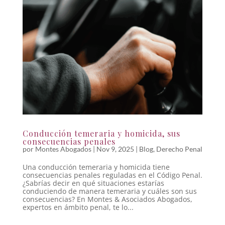
Conducción temeraria y homicida, sus
consecuencias penales
por
Montes Abogados
|
Nov 9, 2025
|
Blog
,
Derecho Penal
Una conducción temeraria y homicida tiene
consecuencias penales reguladas en el Código Penal.
¿Sabrías decir en qué situaciones estarías
conduciendo de manera temeraria y cuáles son sus
consecuencias? En Montes & Asociados Abogados,
expertos en ámbito penal, te lo...