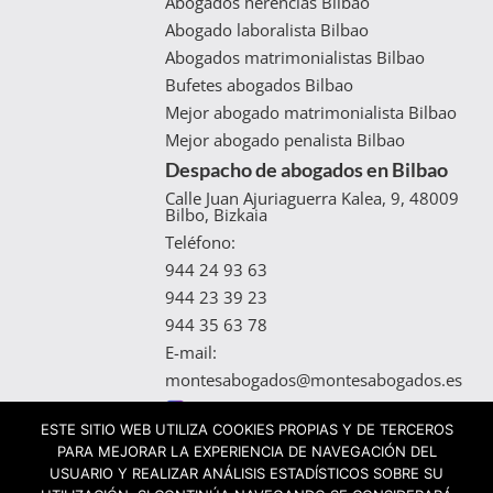
Abogados herencias Bilbao
Abogado laboralista Bilbao
Abogados matrimonialistas Bilbao
Bufetes abogados Bilbao
Mejor abogado matrimonialista Bilbao
Mejor abogado penalista Bilbao
Despacho de abogados en Bilbao
Calle Juan Ajuriaguerra Kalea, 9, 48009
Bilbo, Bizkaia
Teléfono:
944 24 93 63
944 23 39 23
944 35 63 78
E-mail:
montesabogados@montesabogados.es
ESTE SITIO WEB UTILIZA COOKIES PROPIAS Y DE TERCEROS
© Montes & Asociados
PARA MEJORAR LA EXPERIENCIA DE NAVEGACIÓN DEL
Aviso legal
USUARIO Y REALIZAR ANÁLISIS ESTADÍSTICOS SOBRE SU
Política de privacidad